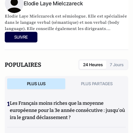
Elodie Laye Mielczareck
Elodie Laye Mielczareck est sémiologue. Elle est spécialisée
dans le langage verbal (sémantique) et non verbal (body
language). Elle conseille également les dirigeants
d’entreprise et accompagne certaines agences de
SUIVRE
communication et relations publiques internationales,
notamment sur la question de la raison d’être. Très
régulièrement sollicitée par les médias, Elodie Laye
Mielczareck décrypte les tendances sociétales de fond, ainsi
POPULAIRES
24 Heures
7 Jours
que les dynamiques comportementales de nos
représentants politiques et autres célébrités. Elle est
également conférencière et auteure.
PLUS LUS
PLUS PARTAGES
1
Les Français moins riches que la moyenne
européenne pour la 3e année consécutive : jusqu'où
ira le grand déclassement ?