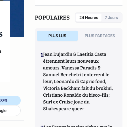
POPULAIRES
24 Heures
7 Jours
s
PLUS LUS
PLUS PARTAGES
a
1
Jean Dujardin & Laetitia Casta
étrennent leurs nouveaux
amours, Vanessa Paradis &
Samuel Benchetrit enterrent le
leur; Leonardo di Caprio fond,
Victoria Beckham fait du brukini,
Cristiano Ronaldo du bisco-fils;
SER
Suri ex Cruise joue du
Shakespeare queer
ogle