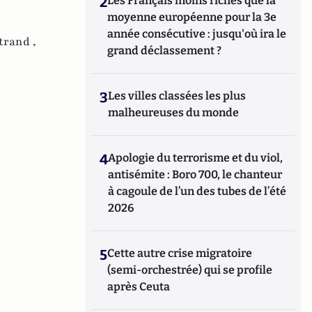
2
Les Français moins riches que la
moyenne européenne pour la 3e
année consécutive : jusqu'où ira le
trand ,
grand déclassement ?
3
Les villes classées les plus
malheureuses du monde
4
Apologie du terrorisme et du viol,
antisémite : Boro 700, le chanteur
à cagoule de l’un des tubes de l’été
2026
5
Cette autre crise migratoire
(semi-orchestrée) qui se profile
après Ceuta