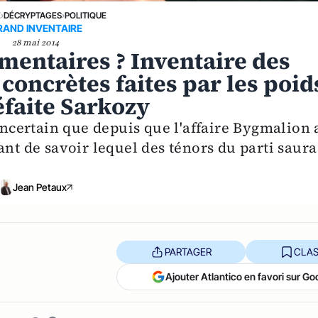
E
›
DÉCRYPTAGES
›
POLITIQUE
RAND INVENTAIRE
28 mai 2014
entaires ? Inventaire des
concrètes faites par les poid
éfaite Sarkozy
 incertain que depuis que l'affaire Bygmalion 
ant de savoir lequel des ténors du parti saura
Jean Petaux
PARTAGER
CLAS
Ajouter Atlantico en favori sur Go