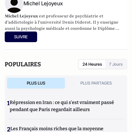
Michel Lejoyeux
Michel Lejoyeux
est professeur de psychiatrie et
d’addictologie à l'université Denis Diderot. Il y enseigne
aussi la psychologie médicale et coordonne le Diplôme
d’études spécialisé en addictologie. Il est chef de service de
SUIVRE
psychiatrie et d’addictologie de l’hôpital Bichat et de Maison
Blanche. Michel Lejoyeux est Président d’honneur de la
Société Française d’Alcoologie et président en titre du
Syndicat des Médecins des hôpitaux de Paris. Il a écrit aux
POPULAIRES
24 Heures
7 Jours
Editions Plon est
Réveillez vos désirs
et
Tout déprimé est un
bien portant qui s'ignore
aux Editions Jean-Claude Lattès.
PLUS LUS
PLUS PARTAGES
1
Répression en Iran : ce qui s'est vraiment passé
pendant que Paris regardait ailleurs
2
Les Français moins riches que la moyenne