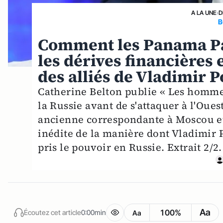
A LA UNE
›
D
B
Comment les Panama Pa
les dérives financières 
des alliés de Vladimir 
Catherine Belton publie « Les homme
la Russie avant de s'attaquer à l'Oues
ancienne correspondante à Moscou et j
inédite de la manière dont Vladimir 
pris le pouvoir en Russie. Extrait 2/2.
Aa
100%
Écoutez cet article
0:00min
Aa