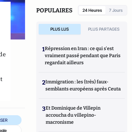
POPULAIRES
24 Heures
7 Jours
PLUS LUS
PLUS PARTAGES
1
Répression en Iran : ce qui s'est
de
vraiment passé pendant que Paris
regardait ailleurs
t
2
Immigration : les (très) faux-
semblants européens après Ceuta
3
Et Dominique de Villepin
accoucha du villepino-
SER
macronisme
ogle