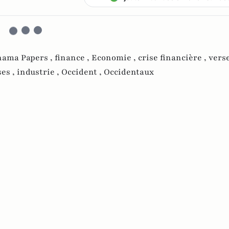
nama Papers ,
finance ,
Economie ,
crise financière ,
vers
ses ,
industrie ,
Occident ,
Occidentaux