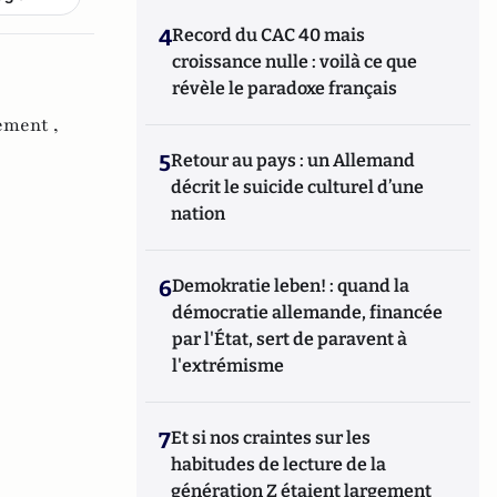
4
Record du CAC 40 mais
croissance nulle : voilà ce que
révèle le paradoxe français
ement ,
5
Retour au pays : un Allemand
décrit le suicide culturel d’une
nation
6
Demokratie leben! : quand la
démocratie allemande, financée
par l'État, sert de paravent à
l'extrémisme
7
Et si nos craintes sur les
habitudes de lecture de la
génération Z étaient largement