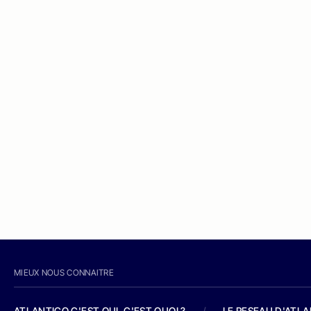
MIEUX NOUS CONNAITRE
ATLANTICO C'EST QUI, C'EST QUOI ?
/
LE RESEAU D'ATL