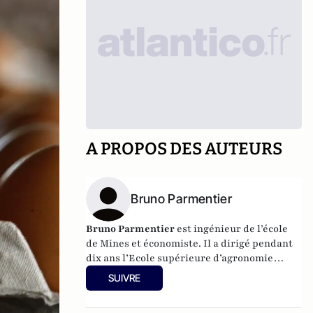
A PROPOS DES AUTEURS
Bruno Parmentier
Bruno Parmentier
est ingénieur de l’école
de Mines et économiste. Il a dirigé pendant
dix ans l’Ecole supérieure d’agronomie
d’Angers (ESA). Il est également l’auteur de
SUIVRE
livres sur les enjeux alimentaires :
Faim
zéro
,
Manger tous et bien
et
Nourrir