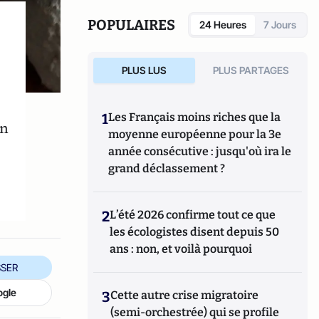
l’humanité
. Aujourd’hui, il est conférencier
et tient un blog
nourrir-manger.fr
.
POPULAIRES
24 Heures
7 Jours
PLUS LUS
PLUS PARTAGES
1
Les Français moins riches que la
on
moyenne européenne pour la 3e
année consécutive : jusqu'où ira le
grand déclassement ?
2
L’été 2026 confirme tout ce que
les écologistes disent depuis 50
ans : non, et voilà pourquoi
SER
ogle
3
Cette autre crise migratoire
(semi-orchestrée) qui se profile