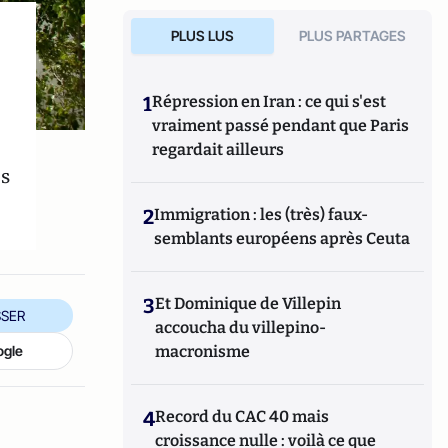
PLUS LUS
PLUS PARTAGES
1
Répression en Iran : ce qui s'est
vraiment passé pendant que Paris
regardait ailleurs
es
2
Immigration : les (très) faux-
semblants européens après Ceuta
3
Et Dominique de Villepin
SER
accoucha du villepino-
macronisme
ogle
4
Record du CAC 40 mais
croissance nulle : voilà ce que