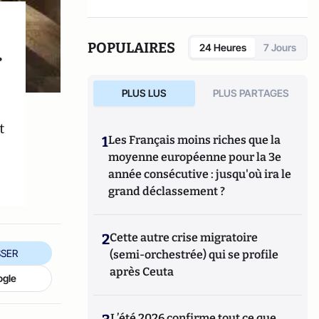
Descartes & Cie.
POPULAIRES
24 Heures
7 Jours
r
PLUS LUS
PLUS PARTAGES
t
1
Les Français moins riches que la
moyenne européenne pour la 3e
année consécutive : jusqu'où ira le
grand déclassement ?
2
Cette autre crise migratoire
SER
(semi-orchestrée) qui se profile
après Ceuta
ogle
L’été 2026 confirme tout ce que