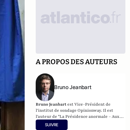
A PROPOS DES AUTEURS
Bruno Jeanbart
Bruno Jeanbart
est Vice-Président de
l'institut de sondage Opinionway. Il est
l'auteur de "La Présidence anormale – Aux
racines de l’élection d’Emmanuel Macron",
SUIVRE
mars 2018, éditions Cent Mille Milliards /