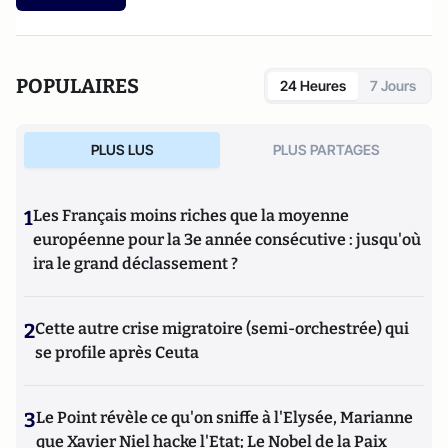
Fattah al-Sissi, le Bonaparte égyptien ? (VA Éditions, 2023)
POPULAIRES
24 Heures
7 Jours
PLUS LUS
PLUS PARTAGES
1
Les Français moins riches que la moyenne
européenne pour la 3e année consécutive : jusqu'où
ira le grand déclassement ?
2
Cette autre crise migratoire (semi-orchestrée) qui
se profile après Ceuta
3
Le Point révèle ce qu'on sniffe à l'Elysée, Marianne
que Xavier Niel hacke l'Etat; Le Nobel de la Paix