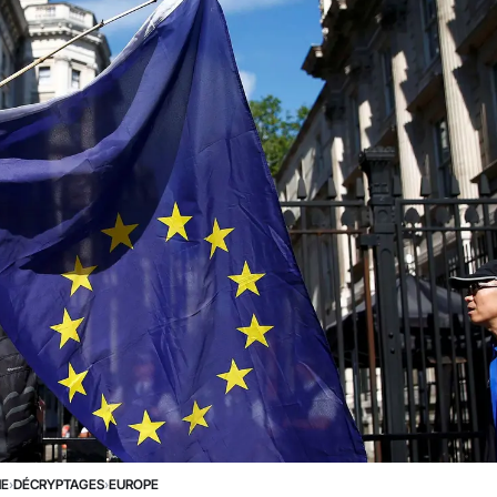
NE
›
DÉCRYPTAGES
›
EUROPE