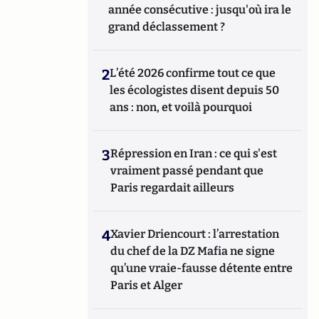
année consécutive : jusqu'où ira le
ou l’histoire des relations internationales et
des conflits contemporains. Il écrit en ce
grand déclassement ?
moment une biographie de Benjamin
Disraëli.
2
L’été 2026 confirme tout ce que
les écologistes disent depuis 50
ans : non, et voilà pourquoi
3
Répression en Iran : ce qui s'est
vraiment passé pendant que
Paris regardait ailleurs
4
Xavier Driencourt : l’arrestation
du chef de la DZ Mafia ne signe
qu’une vraie-fausse détente entre
Paris et Alger