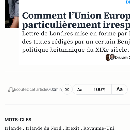
D
Comment l’Union Europ
particulièrement irresp
Lettre de Londres mise en forme pa
des textes rédigés par un certain 
politique britannique du XIXe siècle.
Disraeli
Aa
100%
Écoutez cet article
0:00min
Aa
MOTS-CLES
Irlande ,
Irlande du Nord ,
Brexit ,
Royaume-Uni