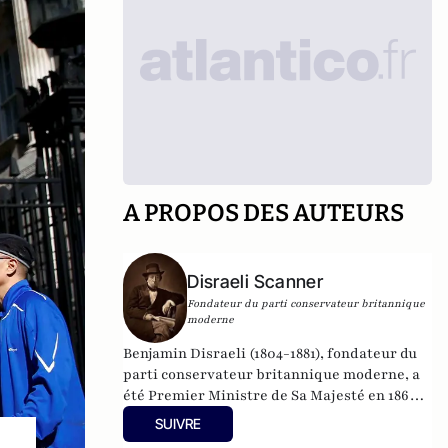
A PROPOS DES AUTEURS
Disraeli Scanner
Fondateur du parti conservateur britannique
moderne
Benjamin Disraeli (1804-1881), fondateur du
parti conservateur britannique moderne, a
été Premier Ministre de Sa Majesté en 1868
puis entre 1874 et 1880. Aussi avons-nous été
SUIVRE
quelque peu surpris de recevoir, depuis