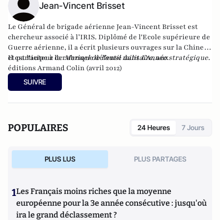
Jean-Vincent Brisset
Le Général de brigade aérienne Jean-Vincent Brisset est
chercheur associé à l’IRIS. Diplômé de l'Ecole supérieure de
Guerre aérienne, il a écrit plusieurs ouvrages sur la Chine,
et participe à la rubrique défense dans
Il est l'auteur de
Manuel de l'outil militaire
L’Année stratégique
, aux
.
éditions Armand Colin (avril 2012)
SUIVRE
POPULAIRES
24 Heures
7 Jours
PLUS LUS
PLUS PARTAGES
1
Les Français moins riches que la moyenne
européenne pour la 3e année consécutive : jusqu'où
ira le grand déclassement ?