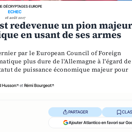
NE
›
DÉCRYPTAGES
›
EUROPE
ECHEC
16 août 2017
st redevenue un pion majeu
ique en usant de ses armes
 dernier par le European Council of Foreign
matique plus dure de l'Allemagne à l'égard de
 statut de puissance économique majeur pour
d Husson
et
Rémi Bourgeot
PARTAGER
CLAS
Ajouter Atlantico en favori sur Go