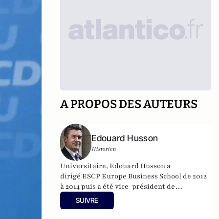
A PROPOS DES AUTEURS
Edouard Husson
Historien
Universitaire, Edouard Husson a
dirigé
ESCP Europe Business School
de 2012
à 2014
puis a été vice-président de
l’Université Paris Sciences & Lettres (
PSL
).
SUIVRE
Il est actuellement professeur à l’Institut
Franco-Allemand d’Etudes Européennes (à