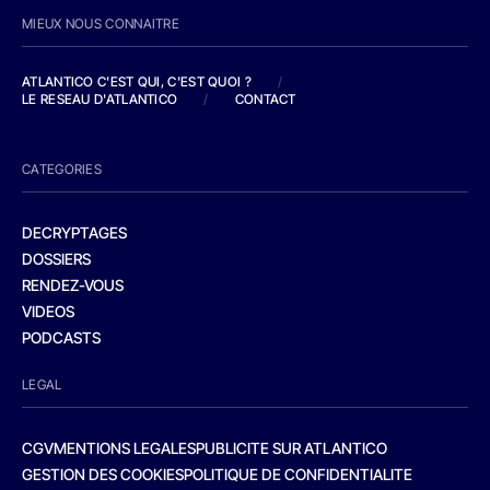
MIEUX NOUS CONNAITRE
ATLANTICO C'EST QUI, C'EST QUOI ?
/
LE RESEAU D'ATLANTICO
/
CONTACT
CATEGORIES
DECRYPTAGES
DOSSIERS
RENDEZ-VOUS
VIDEOS
PODCASTS
LEGAL
CGV
MENTIONS LEGALES
PUBLICITE SUR ATLANTICO
GESTION DES COOKIES
POLITIQUE DE CONFIDENTIALITE