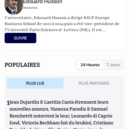
Edouard Husson
Historien
Universitaire, Edouard Husson a dirigé
ESCP Europe
Business School
de 2012 à 2014
puis a été vice-président de
l’Université Paris Sciences & Lettres (
PSL
). Il est
actuellement professeur à l’Institut Franco-Allemand
SUIVRE
d’Etudes Européennes (à l’Université de Cergy-Pontoise).
Spécialiste de l’histoire de l’Allemagne et de l’Europe, il
travaille en particulier sur la modernisation politique des
sociétés depuis la Révolution française. Il est l’auteur
POPULAIRES
24 Heures
7 Jours
d’ouvrages et de nombreux articles sur l’histoire de
l’Allemagne depuis la Révolution française, l’histoire des
mondialisations, l’histoire de la monnaie, l’histoire du
PLUS LUS
PLUS PARTAGES
nazisme et des autres violences de masse au XXème siècle
ou l’histoire des relations internationales et des conflits
contemporains. Il écrit en ce moment une biographie de
1
Jean Dujardin & Laetitia Casta étrennent leurs
Benjamin Disraëli.
nouvelles amours, Vanessa Paradis & Samuel
Benchetrit enterrent le leur; Leonardo di Caprio
fond, Victoria Beckham fait du brukini, Cristiano