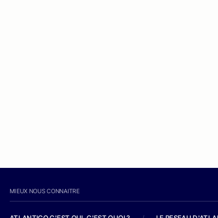
MIEUX NOUS CONNAITRE
ATLANTICO C'EST QUI, C'EST QUOI ?
/
LE RESEAU D'ATL