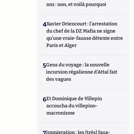
ans : non, et voilà pourquoi
4
Xavier Driencourt : l’arrestation
du chef de la DZ Mafia ne signe
qu’une vraie-fausse détente entre
Paris et Alger
5
Gens du voyage : la nouvelle
incursion régalienne d'Attal fait
des vagues
6
Et Dominique de Villepin
accoucha du villepino-
macronisme
7
Immigration : les (très) faux-