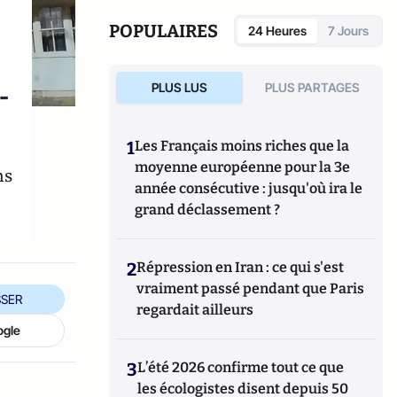
POPULAIRES
24 Heures
7 Jours
-
PLUS LUS
PLUS PARTAGES
1
Les Français moins riches que la
moyenne européenne pour la 3e
ns
année consécutive : jusqu'où ira le
grand déclassement ?
2
Répression en Iran : ce qui s'est
vraiment passé pendant que Paris
SER
regardait ailleurs
ogle
3
L’été 2026 confirme tout ce que
les écologistes disent depuis 50