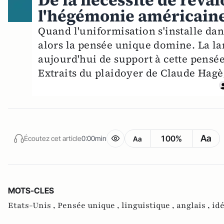
De la nécessité de reval
l'hégémonie américain
Quand l'uniformisation s'installe dans
alors la pensée unique domine. La la
aujourd'hui de support à cette pensée
Extraits du plaidoyer de Claude Hagè
Aa
100%
Écoutez cet article
0:00min
Aa
MOTS-CLES
Etats-Unis ,
Pensée unique ,
linguistique ,
anglais ,
idé