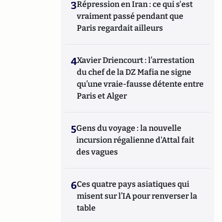
3
Répression en Iran : ce qui s'est
vraiment passé pendant que
Paris regardait ailleurs
4
Xavier Driencourt : l’arrestation
du chef de la DZ Mafia ne signe
qu’une vraie-fausse détente entre
Paris et Alger
5
Gens du voyage : la nouvelle
incursion régalienne d'Attal fait
des vagues
6
Ces quatre pays asiatiques qui
misent sur l’IA pour renverser la
table