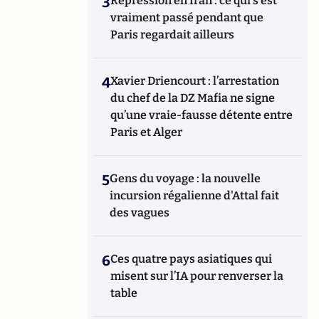
3
Répression en Iran : ce qui s'est
vraiment passé pendant que
Paris regardait ailleurs
4
Xavier Driencourt : l’arrestation
du chef de la DZ Mafia ne signe
qu’une vraie-fausse détente entre
Paris et Alger
5
Gens du voyage : la nouvelle
incursion régalienne d'Attal fait
des vagues
6
Ces quatre pays asiatiques qui
misent sur l’IA pour renverser la
table