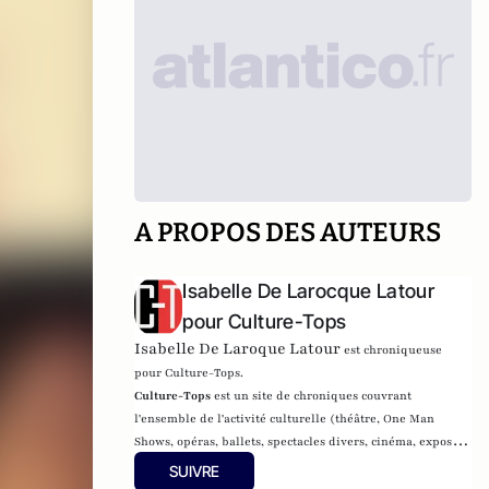
A PROPOS DES AUTEURS
Isabelle De Larocque Latour
pour Culture-Tops
Isabelle De Laroque Latour
est chroniqueuse
pour Culture-Tops.
Culture-Tops
est un site de chroniques couvrant
l'ensemble de l'activité culturelle (théâtre, One Man
Shows, opéras, ballets, spectacles divers, cinéma, expos,
livres, etc.). Culture-Tops a été créé en novembre 2013 par
SUIVRE
Jacques Paugam , journaliste et écrivain, et son fils,