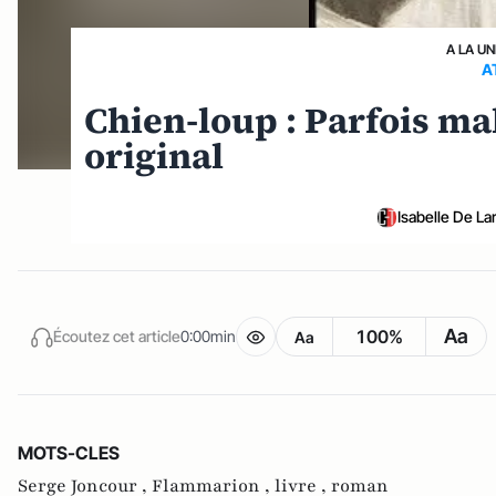
A LA UN
A
Chien-loup : Parfois mal
original
Isabelle De L
Aa
100%
Écoutez cet article
0:00min
Aa
MOTS-CLES
Serge Joncour ,
Flammarion ,
livre ,
roman