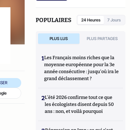
Gabriel Lecarpentier-Paugam, 23 ans, en Master d'école de
commerce, et grand amateur de One Man Shows.
POPULAIRES
24 Heures
7 Jours
PLUS LUS
PLUS PARTAGES
1
Les Français moins riches que la
moyenne européenne pour la 3e
année consécutive : jusqu'où ira le
grand déclassement ?
SER
ogle
2
L’été 2026 confirme tout ce que
les écologistes disent depuis 50
ans : non, et voilà pourquoi