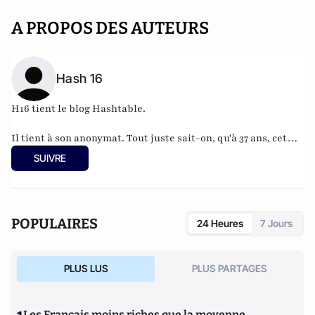
A PROPOS DES AUTEURS
Hash 16
H16 tient le blog
Hashtable
.
Il tient à son anonymat. Tout juste sait-on, qu'à 37 ans, cet
informaticien à l'humour acerbe habite en Belgique et
SUIVRE
travaille pour
"une grosse boutique qui produit, gère et
manipule beaucoup, beaucoup de documents".
POPULAIRES
24 Heures
7 Jours
PLUS LUS
PLUS PARTAGES
Les Français moins riches que la moyenne