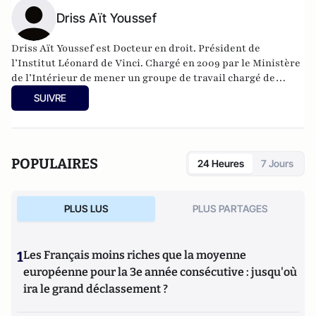
Driss Aït Youssef
Driss Aït Youssef est Docteur en droit. Président de
l’Institut Léonard de Vinci. Chargé en 2009 par le Ministère
de l’Intérieur de mener un groupe de travail chargé de
diagnostiquer les problématiques dans les rapports entre la
SUIVRE
police et la population.
POPULAIRES
24 Heures
7 Jours
PLUS LUS
PLUS PARTAGES
1
Les Français moins riches que la moyenne
européenne pour la 3e année consécutive : jusqu'où
ira le grand déclassement ?