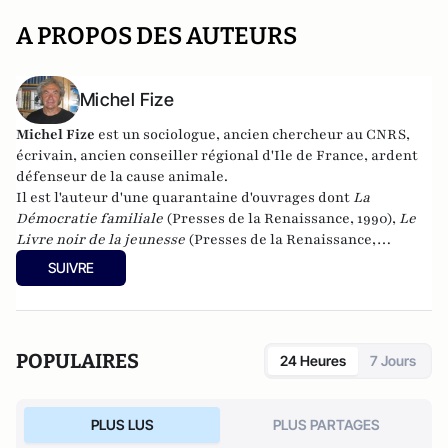
A PROPOS DES AUTEURS
Michel Fize
Michel Fize
est un sociologue, ancien chercheur au CNRS,
écrivain, ancien conseiller régional d'Ile de France, ardent
défenseur de la cause animale.
Il est l'auteur d'une quarantaine d'ouvrages dont
La
Démocratie familiale
(Presses de la Renaissance, 1990),
Le
Livre noir de la jeunesse
(Presses de la Renaissance,
2007),
L'Individualisme démocratique
(L'Oeuvre,
SUIVRE
2010),
Jeunesses à l'abandon
(Mimésis, 2016),
La Crise morale
de la France et des Français
(Mimésis, 2017). Son dernier
livre :
De l'abîme à l'espoir
(Mimésis, 2021)
POPULAIRES
24 Heures
7 Jours
PLUS LUS
PLUS PARTAGES