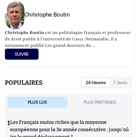
Christophe Boutin
Christophe Boutin
est un politologue français et professeur
de droit public à l’université de Caen-Normandie, il a
notamment publié
Les grand discours du
XXe siècle
(Flammarion 2009) et co-dirigé
Le dictionnaire
SUIVRE
du conservatisme
(Cerf 2017), le
Le dictionnaire des
populismes
(Cerf 2019) et
Le dictionnaire du progressisme
(Seuil 2022). Christophe Boutin est membre de la Fondation
du Pont-Neuf.
POPULAIRES
24 Heures
7 Jours
PLUS LUS
PLUS PARTAGES
1
Les Français moins riches que la moyenne
européenne pour la 3e année consécutive : jusqu'où
ira le grand déclassement ?