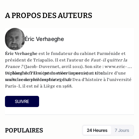
A PROPOS DES AUTEURS
Éric Verhaeghe
Éric Verhaeghe
est le fondateur du
cabinet Parménide
et
président de
Triapalio
. Il est l'auteur de
Faut-il quitter la
France ?
(Jacob-Duvernet, avril 2012). Son site :
www.eric-
verhaeghe.fr
Diplômé de l'Ena (promotion Copernic) et titulaire d'une
Il vient de créer un nouveau site :
www.lecourrierdesstrateges.fr
maîtrise de philosophie et d'un Dea d'histoire à l'université
Paris-I, il est né à Liège en 1968.
SUIVRE
POPULAIRES
24 Heures
7 Jours