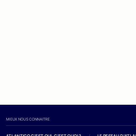
MIEUX NOUS CONNAITRE
ATLANTICO C'EST QUI, C'EST QUOI ?
/
LE RESEAU D'ATL