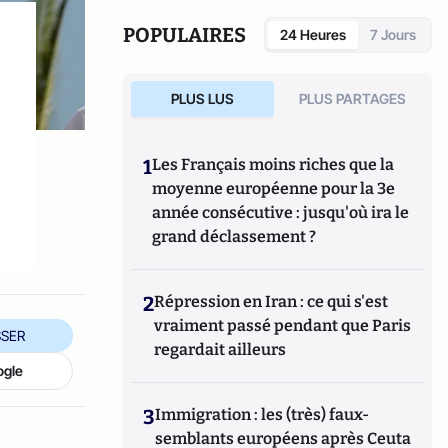
POPULAIRES
24 Heures
7 Jours
PLUS LUS
PLUS PARTAGES
1
Les Français moins riches que la
moyenne européenne pour la 3e
année consécutive : jusqu'où ira le
grand déclassement ?
2
Répression en Iran : ce qui s'est
vraiment passé pendant que Paris
SER
regardait ailleurs
ogle
3
Immigration : les (très) faux-
semblants européens après Ceuta