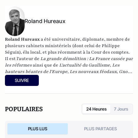
Roland Hureaux
Roland Hureaux
a été universitaire, diplomate, membre de
plusieurs cabinets ministériels (dont celui de Philippe
Séguin), élu local, et plus récemment à la Cour des comptes.
Il est l'auteur de
La grande démolition : La France cassée par
les réformes
ainsi que de
L'actualité du Gaullisme
,
Les
hauteurs béantes de l'Europe
,
Les nouveaux féodaux
,
Gnose
et gnostiques des origines à nos jours
.
SUIVRE
POPULAIRES
24 Heures
7 Jours
PLUS LUS
PLUS PARTAGES