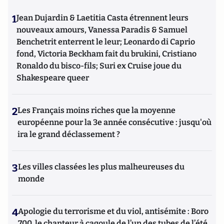
1
Jean Dujardin & Laetitia Casta étrennent leurs
nouveaux amours, Vanessa Paradis & Samuel
Benchetrit enterrent le leur; Leonardo di Caprio
fond, Victoria Beckham fait du brukini, Cristiano
Ronaldo du bisco-fils; Suri ex Cruise joue du
Shakespeare queer
2
Les Français moins riches que la moyenne
européenne pour la 3e année consécutive : jusqu'où
ira le grand déclassement ?
3
Les villes classées les plus malheureuses du
monde
4
Apologie du terrorisme et du viol, antisémite : Boro
700, le chanteur à cagoule de l’un des tubes de l’été