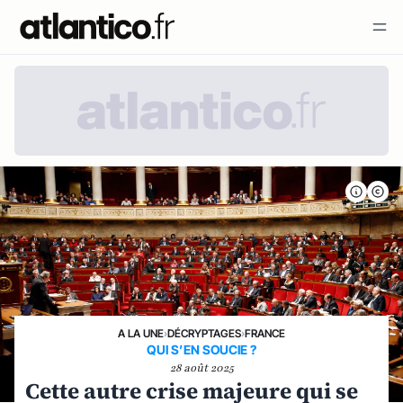
A LA UNE
›
DÉCRYPTAGES
›
FRANCE
QUI S’EN SOUCIE ?
28 août 2025
Cette autre crise majeure qui se