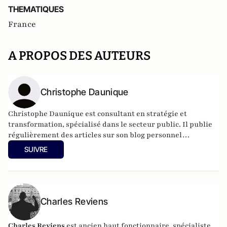
THEMATIQUES
France
A PROPOS DES AUTEURS
Christophe Daunique
Christophe Daunique est consultant en stratégie et
transformation, spécialisé dans le secteur public. Il publie
régulièrement des articles sur son blog personnel
(
https://lecahierdauniquien.substack.com/
).
SUIVRE
Charles Reviens
Charles Reviens
est ancien haut fonctionnaire, spécialiste