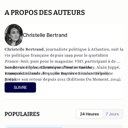
A PROPOS DES AUTEURS
Christelle Bertrand
Christelle Bertrand
, journaliste politique à Atlantico, suit la
vie politique française depuis 1999 pour le quotidien
France-Soir
, puis pour le magazine
VSD
, participant à de
nombreux déplacements avec Nicolas Sarkozy, Alain Juppé,
Son dernier livre,
Chronique d'une revanche
François Hollande, François Bayrou ou encore Ségolène
annoncée
,
raconte de quelle manière Nicolas Sarkozy
Royal.
prépare son retour depuis 2012 (Editions Du Moment, 2014).
SUIVRE
POPULAIRES
24 Heures
7 Jours