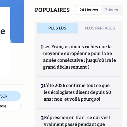
POPULAIRES
24 Heures
7 Jours
le
PLUS LUS
PLUS PARTAGES
1
Les Français moins riches que la
moyenne européenne pour la 3e
s
année consécutive : jusqu'où ira le
grand déclassement ?
2
L’été 2026 confirme tout ce que
les écologistes disent depuis 50
SER
ans : non, et voilà pourquoi
ogle
3
Répression en Iran : ce qui s'est
vraiment passé pendant que