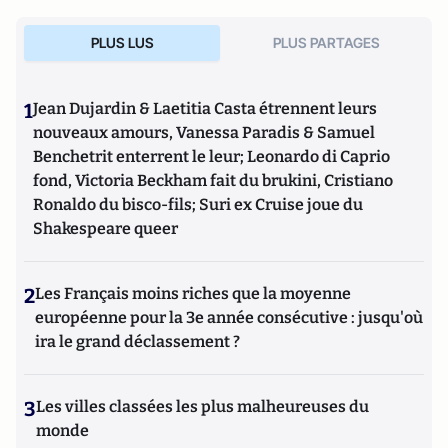
groupe de réflexion sur l’avenir de l’Europe (Conseil
européen) pendant la dernière grande crise économique et
PLUS LUS
PLUS PARTAGES
financière. Il est coprésident du mouvement civique
transnational Civico Europa à l’origine de l’appel du 9 mai
2016 pour une Renaissance européenne et de la consultation
1
Jean Dujardin & Laetitia Casta étrennent leurs
WeEuropeans (38 millions de citoyens touchés dans 27 pays
et en 25 langues). Il enseigne ou a enseigné à Sciences-Po
nouveaux amours, Vanessa Paradis & Samuel
Paris, au Collège d’Europe, à HEC et à l’ENA.
Benchetrit enterrent le leur; Leonardo di Caprio
fond, Victoria Beckham fait du brukini, Cristiano
Ronaldo du bisco-fils; Suri ex Cruise joue du
Shakespeare queer
2
Les Français moins riches que la moyenne
européenne pour la 3e année consécutive : jusqu'où
ira le grand déclassement ?
3
Les villes classées les plus malheureuses du
monde