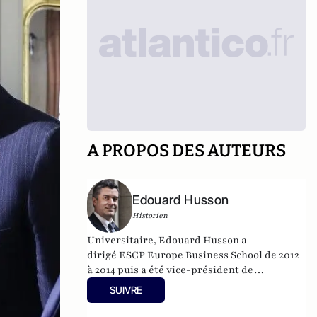
A PROPOS DES AUTEURS
Edouard Husson
Historien
Universitaire, Edouard Husson a
dirigé
ESCP Europe Business School
de 2012
à 2014
puis a été vice-président de
l’Université Paris Sciences & Lettres (
PSL
).
SUIVRE
Il est actuellement professeur à l’Institut
Franco-Allemand d’Etudes Européennes (à