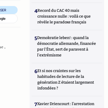
SER
4
Record du CAC 40 mais
croissance nulle : voilà ce que
ogle
révèle le paradoxe français
5
Demokratie leben! : quand la
démocratie allemande, financée
e ,
par l'État, sert de paravent à
l'extrémisme
6
Et si nos craintes sur les
habitudes de lecture de la
génération Z étaient largement
infondées ?
7
Xavier Driencourt : l’arrestation