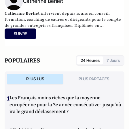
Catherine Berliet
C
atherine Berliet
intervient depuis 15 ans en conseil,
formation, coaching de cadres et dirigeants pour le compte
de grandes entreprises françaises. Diplômée en
communication, elle est également thérapeute, praticien en
SUIVRE
Rêve Eveillé libre. Elle est co-auteur de
:
Et si je choisissais d’être
heureux ! : Le bonheur mode d’emploi
paru en juillet 2014 aux
Editions
Eyrolles,
Manager au quotidien
et
Les outils de développement personnel du
manager
aux Editions Eyrolles. Elle est auteur de
Et si je prenais mon temps
POPULAIRES
24 Heures
7 Jours
aux Editions Eyrolles et co-auteur de "
Et si je choisissais d'être heureux
" avec
Capucine Berliet toujours aux éditions Eyrolles
PLUS LUS
PLUS PARTAGES
1
Les Français moins riches que la moyenne
européenne pour la 3e année consécutive : jusqu'où
ira le grand déclassement ?