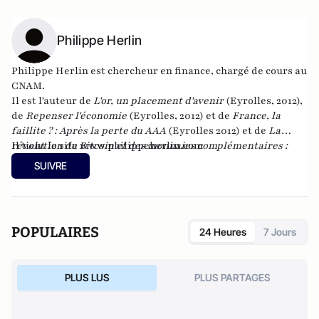
Philippe Herlin
Philippe Herlin est chercheur en finance, chargé de cours au
CNAM.
Il est l'auteur de
L'or, un placement d'avenir
(Eyrolles, 2012),
de
Repenser l'économie
(Eyrolles, 2012) et de
France, la
faillite ? : Après la perte du AAA
(Eyrolles 2012)
et de
La
révolution du Bitcoin et des monnaies complémentaires :
Il tient le site
www.philippeherlin.com
une solution pour échapper au système bancaire et à l'euro
SUIVRE
?
chez Atlantico Editions.
POPULAIRES
24 Heures
7 Jours
PLUS LUS
PLUS PARTAGES