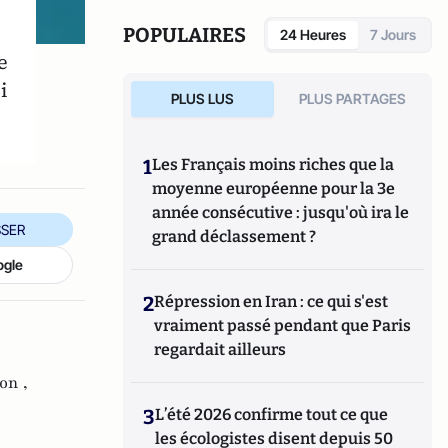
d'humoriste en lançant son propre one-man-
show
Ici et maintenant
.
POPULAIRES
24 Heures
7 Jours
e
i
PLUS LUS
PLUS PARTAGES
1
Les Français moins riches que la
moyenne européenne pour la 3e
année consécutive : jusqu'où ira le
SER
grand déclassement ?
ogle
2
Répression en Iran : ce qui s'est
vraiment passé pendant que Paris
regardait ailleurs
on ,
3
L’été 2026 confirme tout ce que
les écologistes disent depuis 50