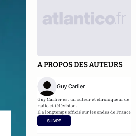
A PROPOS DES AUTEURS
Guy Carlier
Guy Carlier est un auteur et chroniqueur de
radio et télévision.
Il a longtemps officié sur les ondes de France
Inter au coté de Laurent Ruquier ou
SUIVRE
Stéphane Bern.
Il démarre aujourd'hui une carrière