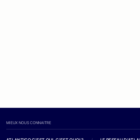
MIEUX NOUS CONNAITRE
ATLANTICO C'EST QUI, C'EST QUOI ?
/
LE RESEAU D'ATL