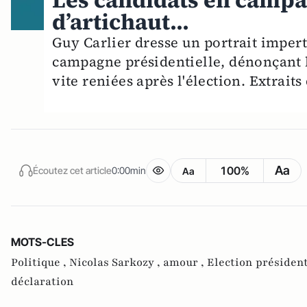
Les candidats en campa
d’artichaut...
Guy Carlier dresse un portrait impert
campagne présidentielle, dénonçant 
vite reniées après l'élection. Extrait
Aa
100%
Écoutez cet article
0:00min
Aa
MOTS-CLES
Politique ,
Nicolas Sarkozy ,
amour ,
Election président
déclaration