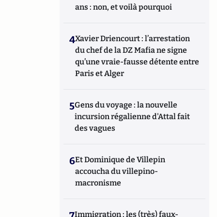
ans : non, et voilà pourquoi
4
Xavier Driencourt : l’arrestation
du chef de la DZ Mafia ne signe
qu’une vraie-fausse détente entre
Paris et Alger
5
Gens du voyage : la nouvelle
incursion régalienne d'Attal fait
des vagues
6
Et Dominique de Villepin
accoucha du villepino-
macronisme
7
Immigration : les (très) faux-