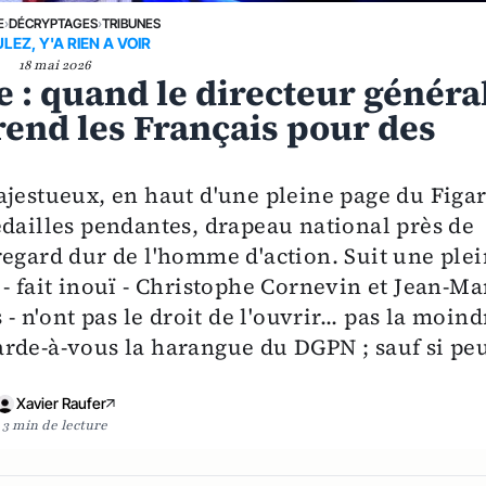
E
›
DÉCRYPTAGES
›
TRIBUNES
LEZ, Y'A RIEN A VOIR
18 mai 2026
 : quand le directeur généra
rend les Français pour des
ajestueux, en haut d'une pleine page du Figa
édailles pendantes, drapeau national près de
le regard dur de l'homme d'action. Suit une ple
- fait inouï - Christophe Cornevin et Jean-Ma
- n'ont pas le droit de l'ouvrir... pas la moind
 garde-à-vous la harangue du DGPN ; sauf si peu
Xavier Raufer
3 min de lecture