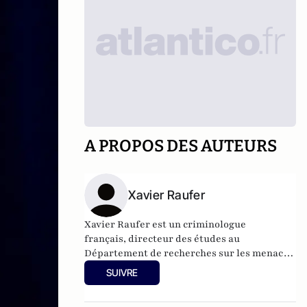
A PROPOS DES AUTEURS
Xavier Raufer
Xavier Raufer est un criminologue
français, directeur des études au
Département de recherches sur les menaces
criminelles contemporaines à l'
Université
SUIVRE
Paris II
, et auteur de nombreux ouvrages sur
le sujet. Dernier en date:
La criminalité