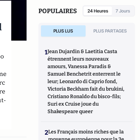
organisée dans le chaos mondial : mafias,
triades, cartels, clans
. Il est directeur
POPULAIRES
24 Heures
7 Jours
d'études, pôle sécurité-défense-
criminologie du Conservatoire National des
l
Arts et Métiers.
PLUS LUS
PLUS PARTAGES
1
Jean Dujardin & Laetitia Casta
ro
étrennent leurs nouveaux
amours, Vanessa Paradis &
ine
Samuel Benchetrit enterrent le
rc
leur; Leonardo di Caprio fond,
Victoria Beckham fait du brukini,
re
Cristiano Ronaldo du bisco-fils;
t-
Suri ex Cruise joue du
Shakespeare queer
2
Les Français moins riches que la
moyenne européenne pour la 3e