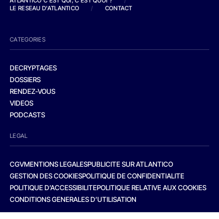
ATLANTICO C'EST QUI, C'EST QUOI ?
/
LE RESEAU D'ATLANTICO
/
CONTACT
CATEGORIES
DECRYPTAGES
DOSSIERS
RENDEZ-VOUS
VIDEOS
PODCASTS
LEGAL
CGV
MENTIONS LEGALES
PUBLICITE SUR ATLANTICO
GESTION DES COOKIES
POLITIQUE DE CONFIDENTIALITE
POLITIQUE D’ACCESSIBILITE
POLITIQUE RELATIVE AUX COOKIES
CONDITIONS GENERALES D’UTILISATION