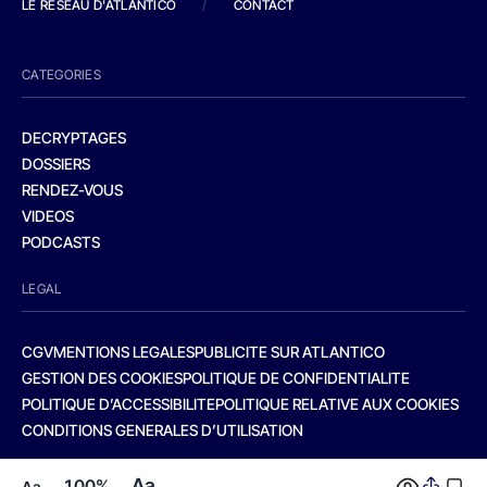
LE RESEAU D'ATLANTICO
/
CONTACT
CATEGORIES
DECRYPTAGES
DOSSIERS
RENDEZ-VOUS
VIDEOS
PODCASTS
LEGAL
CGV
MENTIONS LEGALES
PUBLICITE SUR ATLANTICO
GESTION DES COOKIES
POLITIQUE DE CONFIDENTIALITE
POLITIQUE D’ACCESSIBILITE
POLITIQUE RELATIVE AUX COOKIES
CONDITIONS GENERALES D’UTILISATION
Aa
100%
Aa