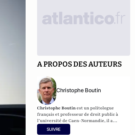
A PROPOS DES AUTEURS
Christophe Boutin
Christophe Boutin
est un politologue
français et professeur de droit public à
l’université de Caen-Normandie, il a
notamment publié
Les grand discours du
SUIVRE
XXe siècle
(Flammarion 2009) et co-