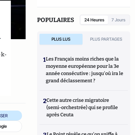
dirigé
Le dictionnaire du conservatisme
(Cerf 2017), le
Le dictionnaire des
populismes
(Cerf 2019) et
Le dictionnaire du
POPULAIRES
24 Heures
7 Jours
progressisme
(Seuil 2022). Christophe
Boutin est membre de la Fondation du Pont-
à
Neuf.
PLUS LUS
PLUS PARTAGES
ek-
1
Les Français moins riches que la
moyenne européenne pour la 3e
année consécutive : jusqu'où ira le
grand déclassement ?
2
Cette autre crise migratoire
(semi-orchestrée) qui se profile
après Ceuta
SER
ogle
3
Le Point révèle ce qu'on sniffe à