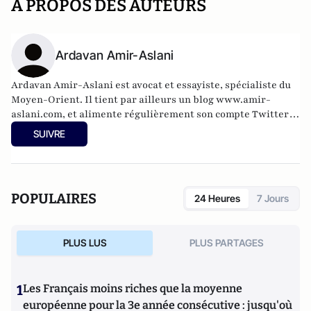
A PROPOS DES AUTEURS
Ardavan Amir-Aslani
Ardavan Amir-Aslani est avocat et essayiste, spécialiste du
Moyen-Orient. Il tient par ailleurs un blog
www.amir-
aslani.com
, et alimente régulièrement son compte Twitter:
@a_amir_aslani.
SUIVRE
POPULAIRES
24 Heures
7 Jours
PLUS LUS
PLUS PARTAGES
1
Les Français moins riches que la moyenne
européenne pour la 3e année consécutive : jusqu'où