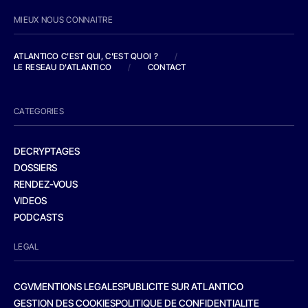
MIEUX NOUS CONNAITRE
ATLANTICO C'EST QUI, C'EST QUOI ?
/
LE RESEAU D'ATLANTICO
/
CONTACT
CATEGORIES
DECRYPTAGES
DOSSIERS
RENDEZ-VOUS
VIDEOS
PODCASTS
LEGAL
CGV
MENTIONS LEGALES
PUBLICITE SUR ATLANTICO
GESTION DES COOKIES
POLITIQUE DE CONFIDENTIALITE