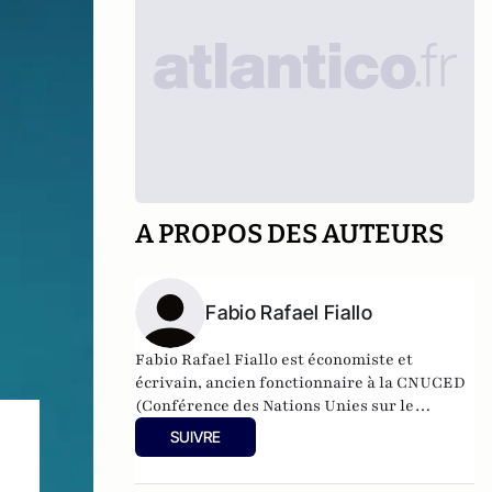
A PROPOS DES AUTEURS
Fabio Rafael Fiallo
Fabio Rafael Fiallo est économiste et
écrivain, ancien fonctionnaire à la CNUCED
(Conférence des Nations Unies sur le
commerce et le développement). Il
SUIVRE
est diplômé d’économie politique de
l’université Johns Hopkins (Baltimore).
Son