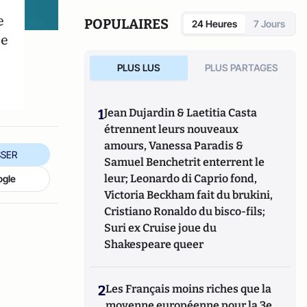
dernier ouvrage,
Ternes Eclats - Dans les
e
coulisses de la Genève
POPULAIRES
24 Heures
7 Jours
internationale
(L'Harmattan) présente une
te
critique de la diplomatie multilatérale.
PLUS LUS
PLUS PARTAGES
1
Jean Dujardin & Laetitia Casta
étrennent leurs nouveaux
amours, Vanessa Paradis &
SER
Samuel Benchetrit enterrent le
leur; Leonardo di Caprio fond,
ogle
Victoria Beckham fait du brukini,
Cristiano Ronaldo du bisco-fils;
Suri ex Cruise joue du
Shakespeare queer
2
Les Français moins riches que la
moyenne européenne pour la 3e