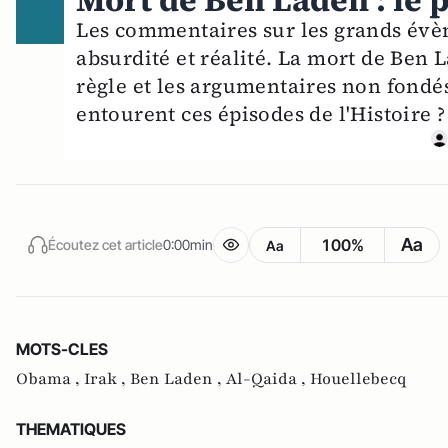
Mort de Ben Laden : le
Les commentaires sur les grands évèn
absurdité et réalité. La mort de Ben 
règle et les argumentaires non fondés
entourent ces épisodes de l'Histoire ?
Aa
100%
Écoutez cet article
0:00min
Aa
MOTS-CLES
Obama ,
Irak ,
Ben Laden ,
Al-Qaida ,
Houellebecq
THEMATIQUES