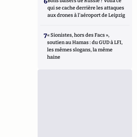
6
Bons baisers de Russie ? Voilà ce
qui se cache derrière les attaques
aux drones à l'aéroport de Leipzig
7
« Sionistes, hors des Facs »,
soutien au Hamas : du GUD à LFI,
les mêmes slogans, la même
haine