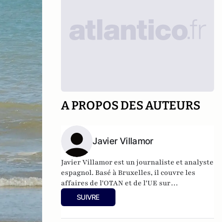
A PROPOS DES AUTEURS
Javier Villamor
Javier Villamor est un journaliste et analyste
espagnol. Basé à Bruxelles, il couvre les
affaires de l'OTAN et de l'UE sur
europeanconservative.com
. Javier a plus de
SUIVRE
17 ans d'expérience dans les domaines de la
politique internationale, de la défense et de