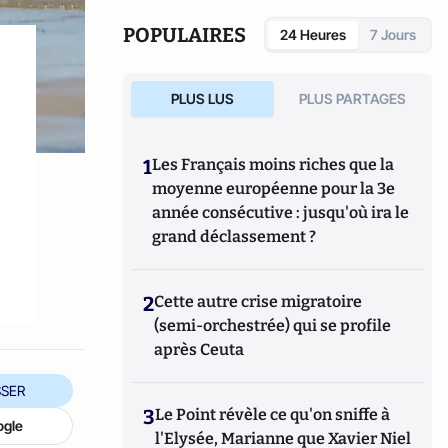
la sécurité. Il travaille également en tant
que consultant et fournit des informations
POPULAIRES
24 Heures
7 Jours
stratégiques sur les affaires mondiales et
les dynamiques géopolitiques.
PLUS LUS
PLUS PARTAGES
1
Les Français moins riches que la
moyenne européenne pour la 3e
année consécutive : jusqu'où ira le
grand déclassement ?
2
Cette autre crise migratoire
(semi-orchestrée) qui se profile
après Ceuta
SER
3
Le Point révèle ce qu'on sniffe à
ogle
l'Elysée, Marianne que Xavier Niel