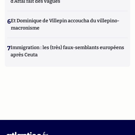
d'Attal fait des vagues
6
Et Dominique de Villepin accoucha du villepino-
macronisme
7
Immigration : les (très) faux-semblants européens
après Ceuta