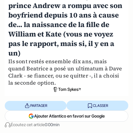
prince Andrew a rompu avec son
boyfriend depuis 10 ans à cause
de... la naissance de la fille de
William et Kate (vous ne voyez
pas le rapport, mais si, il y en a
un)
Ils sont restés ensemble dix ans, mais
quand Beatrice a posé un ultimatum à Dave
Clark - se fiancer, ou se quitter -, il a choisi
la seconde option.
Tom Sykes
PARTAGER
CLASSER
Ajouter Atlantico en favori sur Google
Écoutez cet article
0:00min