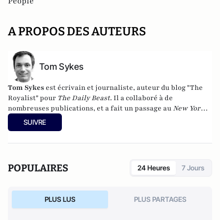
People
A PROPOS DES AUTEURS
Tom Sykes
Tom Sykes
est écrivain et journaliste, auteur du blog
"The
Royalist"
pour
The Daily Beast.
Il a collaboré à de
nombreuses publications, et a fait un passage au
New York
Post
comme reporter nighlife et éditorialiste people.
Il a
SUIVRE
écrit plusieurs livres, et a récemment aidé John Taylor de
Duran Duran à écrire son autobiographie chez Dutton. Tom
vit à Londres et en Irlande.
POPULAIRES
24 Heures
7 Jours
PLUS LUS
PLUS PARTAGES