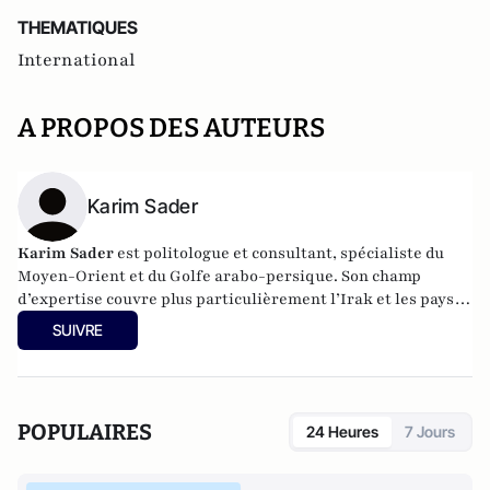
THEMATIQUES
International
A PROPOS DES AUTEURS
Karim Sader
Karim Sader
est politologue et consultant, spécialiste du
Moyen-Orient et du Golfe arabo-persique. Son champ
d’expertise couvre plus particulièrement l’Irak et les pays
du Golfe où il intervient auprès des entreprises françaises
SUIVRE
dans leurs stratégies d’implantation et de consolidation.
POPULAIRES
24 Heures
7 Jours