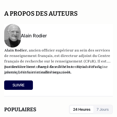
A PROPOS DES AUTEURS
Alain Rodier
Alain Rodier
, ancien officier supérieur au sein des services
de renseignement français, est directeur adjoint du
Centre
français de recherche sur le renseignement
(CF2R). Il est
particulièrement chargé de suivre le terrorisme d’origine
Son dernier livre :
Face à face Téhéran - Riyad. Vers la
islamique et la criminalité organisée.
guerre ?
, Histoire et collections, 2018.
SUIVRE
POPULAIRES
24 Heures
7 Jours