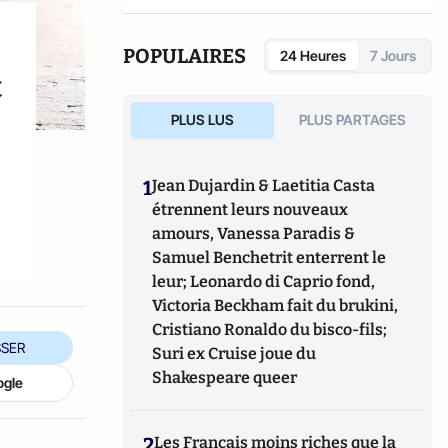
POPULAIRES
24 Heures
7 Jours
t
PLUS LUS
PLUS PARTAGES
1
Jean Dujardin & Laetitia Casta
étrennent leurs nouveaux
amours, Vanessa Paradis &
Samuel Benchetrit enterrent le
leur; Leonardo di Caprio fond,
Victoria Beckham fait du brukini,
Cristiano Ronaldo du bisco-fils;
SER
Suri ex Cruise joue du
Shakespeare queer
ogle
2
Les Français moins riches que la