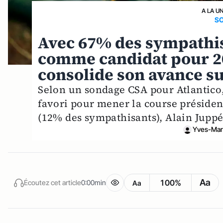
A LA U
S
Avec 67% des sympathis
comme candidat pour 20
consolide son avance su
Selon un sondage CSA pour Atlantico, 
favori pour mener la course président
(12% des sympathisants), Alain Juppé
Yves-Mar
Aa
100%
Écoutez cet article
0:00min
Aa