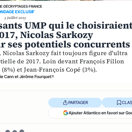
NE
›
DÉCRYPTAGES
›
FRANCE
ONDAGE EXCLUSIF
5 juillet 2013
ants UMP qui le choisiraien
17, Nicolas Sarkozy
r ses potentiels concurrents
Nicolas Sarkozy fait toujours figure d'ultra
ielle de 2017. Loin devant François Fillon
 (8%) et Jean-François Copé (3%).
ie Cann et Jérôme Fourquet
PARTAGER
CLAS
Ajouter Atlantico en favori sur Go