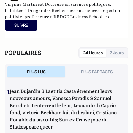
Virginie Martin est Docteure en sciences politiques,
habilitée à Diriger des Recherches en sciences de gestion,
politiste, professeure à KEDGE Business School, co-
responsable du comité scientifique de la Revue Politique et
SUIVRE
Parlementaire.
POPULAIRES
24 Heures
7 Jours
PLUS LUS
PLUS PARTAGES
1
Jean Dujardin & Laetitia Casta étrennent leurs
nouveaux amours, Vanessa Paradis & Samuel
Benchetrit enterrent le leur; Leonardo di Caprio
fond, Victoria Beckham fait du brukini, Cristiano
Ronaldo du bisco-fils; Suri ex Cruise joue du
Shakespeare queer