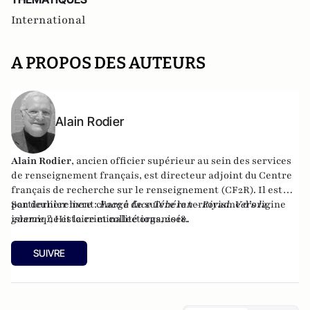
International
A PROPOS DES AUTEURS
Alain Rodier
Alain Rodier
, ancien officier supérieur au sein des services
de renseignement français, est directeur adjoint du
Centre
français de recherche sur le renseignement
(CF2R). Il est
particulièrement chargé de suivre le terrorisme d’origine
Son dernier livre :
Face à face Téhéran - Riyad. Vers la
islamique et la criminalité organisée.
guerre ?
, Histoire et collections, 2018.
SUIVRE