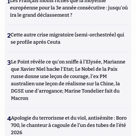
1
Les Français moins riches que la moyenne
européenne pour la 3e année consécutive : jusqu'où
ira le grand déclassement ?
2
Cette autre crise migratoire (semi-orchestrée) qui
se profile après Ceuta
3
Le Point révèle ce qu'on sniffe à l'Elysée, Marianne
que Xavier Niel hacke l'Etat; Le Nobel de la Paix
russe donne une leçon de courage, l'ex PM
australien une leçon de réalisme sur la Chine, la
DGSE une d'arrogance; Marine Tondelier fait du
Macron
4
Apologie du terrorisme et du viol, antisémite : Boro
700, le chanteur à cagoule de l’un des tubes de l’été
2026