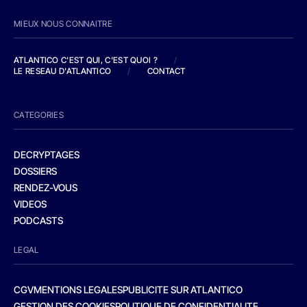
MIEUX NOUS CONNAITRE
ATLANTICO C'EST QUI, C'EST QUOI ?
/
LE RESEAU D'ATLANTICO
/
CONTACT
CATEGORIES
DECRYPTAGES
DOSSIERS
RENDEZ-VOUS
VIDEOS
PODCASTS
LEGAL
CGV
MENTIONS LEGALES
PUBLICITE SUR ATLANTICO
GESTION DES COOKIES
POLITIQUE DE CONFIDENTIALITE