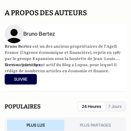
A PROPOS DES AUTEURS
Bruno Bertez
Bruno Bertez
est un des anciens propriétaires de l'
Agefi
France
(l'Agence économique et financière), repris en 1987
par le groupe Expansion sous la houlette de Jean-Louis
Servan-Schreiber.
Il est un participant actif du
Blog a Lupus
, pour lequel il
rédige de nombreux articles en économie et finance.
SUIVRE
POPULAIRES
24 Heures
7 Jours
PLUS LUS
PLUS PARTAGES