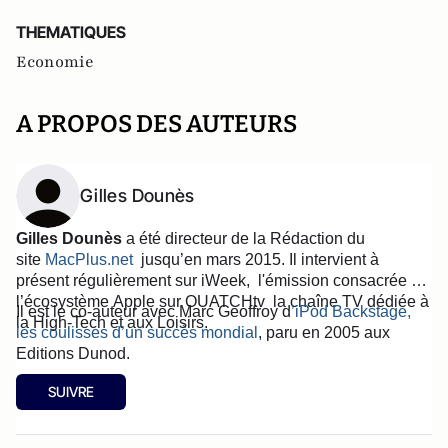
THEMATIQUES
Economie
A PROPOS DES AUTEURS
Gilles Dounès
Gilles Dounès
a été directeur de la Rédaction du
site
MacPlus.net
jusqu’en mars 2015. Il intervient à
présent régulièrement sur iWeek, l'émission consacrée à
l’écosystème Apple sur OUATCHtv la chaîne TV
dédiée à
Il est le co-auteur avec Marc Geoffroy d
’iPod Backstage,
la High-Tech et aux Loisirs.
les coulisses d’un succès mondial
, paru en 2005 aux
Editions Dunod.
SUIVRE