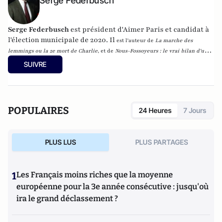
Serge Federbusch
Serge Federbusch
est président d'Aimer Paris et candidat à
l'élection municipale de 2020. Il
est l'auteur de
La marche des
lemmings ou la 2e mort de Charlie
, et de
Nous-Fossoyeurs : le vrai bilan d'un
fatal quinquennat
, chez Plon.
SUIVRE
POPULAIRES
24 Heures
7 Jours
PLUS LUS
PLUS PARTAGES
1
Les Français moins riches que la moyenne
européenne pour la 3e année consécutive : jusqu'où
ira le grand déclassement ?